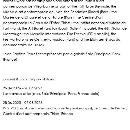
Perret’s work has notably been presented at the Institut d’art
contemporain de Villeurbanne as part of the 15th Lyon Biennale, the
Musée d’art contemporain de Lyon, the Fondation Ricard (Paris), the
Musée de la Chasse et de la Nature (Paris), the Centre d’art
contemporain Le Creux de l’Enfer (Thiers), the Institut national d’histoire de
l’art (Paris), the Art Basel Paris fair (booth Salle Principale), the 66th Salon de
Montrouge, the Marseille International Film Festival (FIDMarseille), the
Festival Hors-Pistes Centre-Pompidou (Paris) and the États généraux du
documentaire de Lussas.
Jean-Baptiste Perret est représenté par la galerie Salle Principale, Paris
(France)
current & upcoming exhibitions
25.04.2026 – 20.06.2026
Les travaux et les jours, Salle Principale, Paris, France (solo)
28.06.2025 – 08.03.2026
IN VIVO (cur. Anne Favier and Sophie Auger-Grappin), Le Creux de l’enfer,
Centre d’art contemporain, Thiers, France