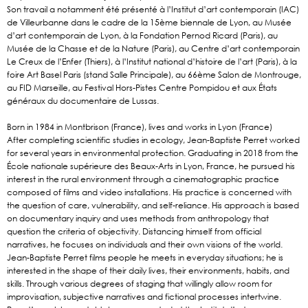
Son travail a notamment été présenté à l’Institut d’art contemporain (IAC)
de Villeurbanne dans le cadre de la 15ème biennale de Lyon, au Musée
d’art contemporain de Lyon, à la Fondation Pernod Ricard (Paris), au
Musée de la Chasse et de la Nature (Paris), au Centre d’art contemporain
Le Creux de l’Enfer (Thiers), à l’Institut national d’histoire de l’art (Paris), à la
foire Art Basel Paris (stand Salle Principale), au 66ème Salon de Montrouge,
au FID Marseille, au Festival Hors-Pistes Centre Pompidou et aux États
généraux du documentaire de Lussas.
Born in 1984 in Montbrison (France), lives and works in Lyon (France)
After completing scientific studies in ecology, Jean-Baptiste Perret worked
for several years in environmental protection. Graduating in 2018 from the
École nationale supérieure des Beaux-Arts in Lyon, France, he pursued his
interest in the rural environment through a cinematographic practice
composed of films and video installations. His practice is concerned with
the question of care, vulnerability, and self-reliance. His approach is based
on documentary inquiry and uses methods from anthropology that
question the criteria of objectivity. Distancing himself from official
narratives, he focuses on individuals and their own visions of the world.
Jean-Baptiste Perret films people he meets in everyday situations; he is
interested in the shape of their daily lives, their environments, habits, and
skills. Through various degrees of staging that willingly allow room for
improvisation, subjective narratives and fictional processes intertwine.