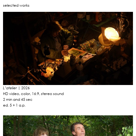
selected works
| 2026
L’atelier
HD video, color, 16:9, stereo sound
2 min and 45 sec
ed. 5 + 1 a.p.