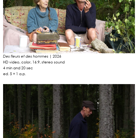
| 2026
Des fleurs et des hommes
HD video, color, 16:9, stereo sound
4 min and 20 sec
ed. 5 + 1 a.p.