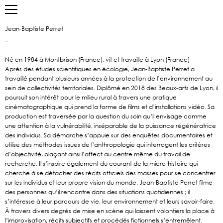
Jean-Baptiste Perret
_
Né en 1984 à Montbrison (France), vit et travaille à Lyon (France)
Après des études scientifiques en écologie, Jean-Baptiste Perret a
travaillé pendant plusieurs années à la protection de l’environnement au
sein de collectivités territoriales. Diplômé en 2018 des Beaux-arts de Lyon, il
poursuit son intérêt pour le milieu rural à travers une pratique
cinématographique qui prend la forme de films et d’installations vidéo. Sa
production est traversée par la question du soin qu’il envisage comme
une attention à la vulnérabilité, inséparable de la puissance régénératrice
des individus. Sa démarche s’appuie sur des enquêtes documentaires et
utilise des méthodes issues de l’anthropologie qui interrogent les critères
d’objectivité, plaçant ainsi l’affect au centre même du travail de
recherche. Il s’inspire également du courant de la micro-histoire qui
cherche à se détacher des récits officiels des masses pour se concentrer
sur les individus et leur propre vision du monde. Jean-Baptiste Perret filme
des personnes qu’il rencontre dans des situations quotidiennes ; il
s’intéresse à leur parcours de vie, leur environnement et leurs savoir-faire.
À travers divers degrés de mise en scène qui laissent volontiers la place à
l’improvisation, récits subjectifs et procédés fictionnels s’entremêlent.