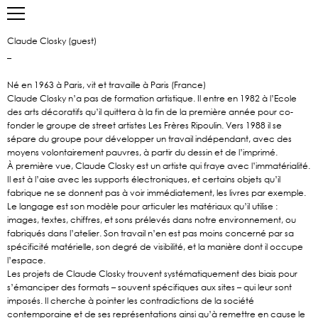
Claude Closky (guest)
_
Né en 1963 à Paris, vit et travaille à Paris (France)
Claude Closky n’a pas de formation artistique. Il entre en 1982 à l’Ecole
des arts décoratifs qu’il quittera à la fin de la première année pour co-
fonder le groupe de street artistes Les Frères Ripoulin. Vers 1988 il se
sépare du groupe pour développer un travail indépendant, avec des
moyens volontairement pauvres, à partir du dessin et de l’imprimé.
À première vue, Claude Closky est un artiste qui fraye avec l’immatérialité.
Il est à l’aise avec les supports électroniques, et certains objets qu’il
fabrique ne se donnent pas à voir immédiatement, les livres par exemple.
Le langage est son modèle pour articuler les matériaux qu’il utilise :
images, textes, chiffres, et sons prélevés dans notre environnement, ou
fabriqués dans l’atelier. Son travail n’en est pas moins concerné par sa
spécificité matérielle, son degré de visibilité, et la manière dont il occupe
l’espace.
Les projets de Claude Closky trouvent systématiquement des biais pour
s’émanciper des formats – souvent spécifiques aux sites – qui leur sont
imposés. Il cherche à pointer les contradictions de la société
contemporaine et de ses représentations ainsi qu’à remettre en cause le