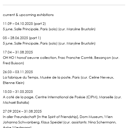
current & upcoming exhibitions
11.09 – 04.10.2025 (part 2)
5 june, Salle Principale, Paris (solo) (cur. Maryline Brustolin)
05 – 28.06.2025 (part 1)
5 june, Salle Principale, Paris (solo) (cur. Maryline Brustolin)
17.04 – 31.08.2025
OH HO ! horsd’oeuvre collection, Frac Franche Comté, Besançon (cur.
Fred Buisson)
26.03 – 03.11.2025
La fabrique du Temps, Musée de la poste, Paris (cur. Celine Neveux,
Etienne Klein)
15.03 – 31.05.2025
A coté de la page, Centre International de Poésie (CIPM), Marseille (cur.
Michaël Batalla)
27.09.2024 – 31.08.2025
In aller Freundschaft [In the Spirit of Friendship], Dom Museum, Wien
Johanna Schwanberg, Klaus Speidel (cur. assistants: Nina Schermann,
Anke Wiedmann)